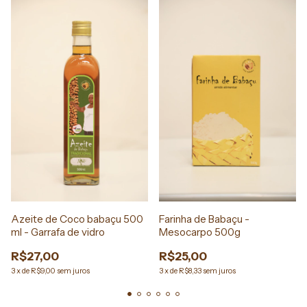
Azeite de Coco babaçu 500
Farinha de Babaçu -
ml - Garrafa de vidro
Mesocarpo 500g
R$27,00
R$25,00
3
x
de
R$9,00
sem juros
3
x
de
R$8,33
sem juros